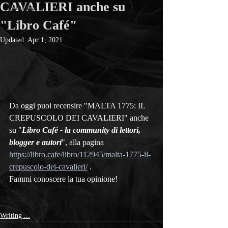
CAVALIERI anche su
Thinking ...
"Libro Café"
Updated:
Apr 1, 2021
Da oggi puoi recensire "MALTA 1775: IL 
CREPUSCOLO DEI CAVALIERI" anche 
su "
Libro Café - la community di lettori, 
blogger e autori
", alla pagina 
https://libro.cafe/libro/112945/malta-1775-il-
crepuscolo-dei-cavalieri/
 .
Fammi conoscere la tua opinione!
Writing ...