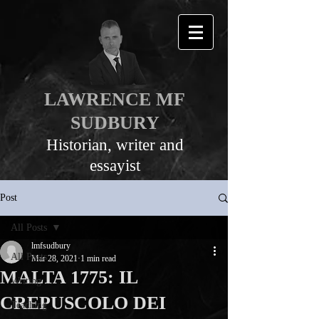
LAWRENCE MF
SUDBURY
Historian, writer and
essayist
Post
All Posts
lmfsudbury
All Posts
Mar 28, 2021
1 min read
MALTA 1775: IL
Writing ...
CREPUSCOLO DEI
Teaching ...